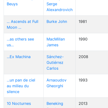
Beuys
Serge
Alexandrovich
... Ascends at Full
Burke John
1981
Moon ...
...as others see
MacMillan
1990
us...
James
...Ex Machina
Sánchez-
2008
Gutiérrez
Carlos
...un pan de ciel
Arnaoudov
1993
au milieu du
Gheorghi
silence
10 Nocturnes
Beneking
2013