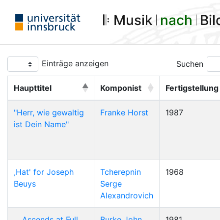
𝄆 Musik 𝄀
nach
𝄀 Bi
Einträge anzeigen
Suchen
Haupttitel
Komponist
Fertigstellung
"Herr, wie gewaltig
Franke Horst
1987
ist Dein Name"
,Hat' for Joseph
Tcherepnin
1968
Beuys
Serge
Alexandrovich
... Ascends at Full
Burke John
1981