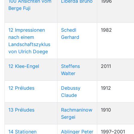
100 Ansichten vom
Liberda Bruno
1996
Berge Fuji
12 Impressionen
Schedl
1982
nach einem
Gerhard
Landschaftszyklus
von Ulrich Doege
12 Klee-Engel
Steffens
2011
Walter
12 Préludes
Debussy
1912
Claude
13 Préludes
Rachmaninow
1910
Sergei
14 Stationen
Ablinger Peter
1997–2001