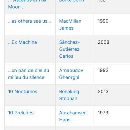
Moon ...
...as others see us...
MacMillan
1990
James
...Ex Machina
Sánchez-
2008
Gutiérrez
Carlos
...un pan de ciel au
Arnaoudov
1993
milieu du silence
Gheorghi
10 Nocturnes
Beneking
2013
Stephan
10 Preludes
Abrahamsen
1973
Hans