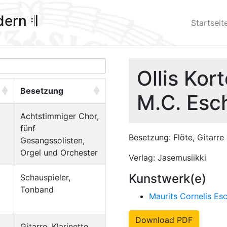
ldern 𝄇
Startseit
Ollis Ko
Besetzung
M.C. Esc
Achtstimmiger Chor,
fünf
Besetzung: Flöte, Gitarre
Gesangssolisten,
Orgel und Orchester
Verlag: Jasemusiikki
Kunstwerk(e)
Schauspieler,
Tonband
Maurits Cornelis Es
Download PDF
Gitarre, Klarinette