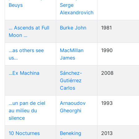
Beuys
Serge
Alexandrovich
... Ascends at Full
Burke John
1981
Moon ...
...as others see
MacMillan
1990
us...
James
...Ex Machina
Sánchez-
2008
Gutiérrez
Carlos
...un pan de ciel
Arnaoudov
1993
au milieu du
Gheorghi
silence
10 Nocturnes
Beneking
2013