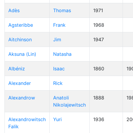
Adès
Thomas
1971
Agsteribbe
Frank
1968
Aitchinson
Jim
1947
Aksuna (Lin)
Natasha
Albéniz
Isaac
1860
19
Alexander
Rick
Alexandrow
Anatoli
1888
19
Nikolajewitsch
Alexandrowitsch
Yuri
1936
20
Falik