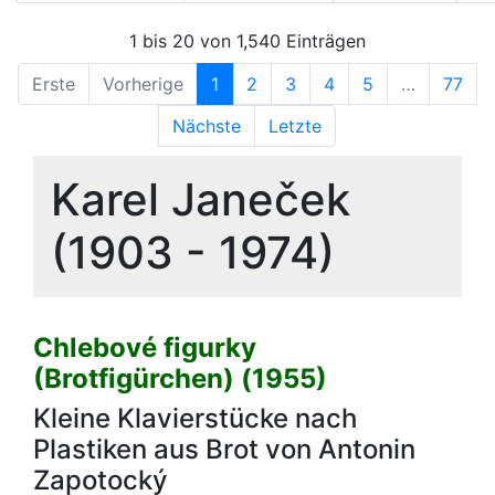
1 bis 20 von 1,540 Einträgen
Erste
Vorherige
1
2
3
4
5
…
77
Nächste
Letzte
Karel Janeček
(1903 - 1974)
Chlebové figurky
(Brotfigürchen) (1955)
Kleine Klavierstücke nach
Plastiken aus Brot von Antonin
Zapotocký