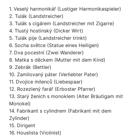
1. Veselý harmonikář (Lustiger Harmonikaspieler)
2. Tulák (Landstreicher)
3. Tulák s cigárem (Landstreicher mit Zigarre)
4. Tlustý hostinský (Dicker Wirt)
5. Tulák pije (Landstreicher trinkt)
6. Socha světce (Statue eines Heiligen)
7. Dva pocestní (Zwei Wanderer)
8. Matka s děckem (Mutter mit dem Kind)
9. Zebrák (Bettler)
10. Zamilovaný páter (Verliebter Pater)
11. Dvojice milenců (Liebespaar)
12. Rozezlený farář (Erboster Pfarrer)
13. Starý ženich s monoklem (Alter Bräutigam mit
Monokel)
14. Fabrikant s cylindrem (Fabrikant mit dem
Zylinder)
15. Dirigent
16. Houslista (Violinist)