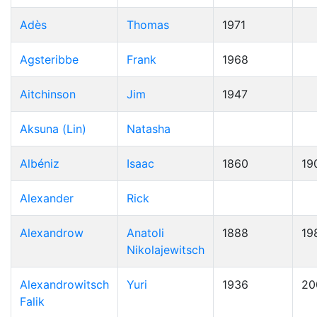
Adès
Thomas
1971
Agsteribbe
Frank
1968
Aitchinson
Jim
1947
Aksuna (Lin)
Natasha
Albéniz
Isaac
1860
19
Alexander
Rick
Alexandrow
Anatoli
1888
19
Nikolajewitsch
Alexandrowitsch
Yuri
1936
20
Falik