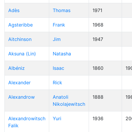
Adès
Thomas
1971
Agsteribbe
Frank
1968
Aitchinson
Jim
1947
Aksuna (Lin)
Natasha
Albéniz
Isaac
1860
19
Alexander
Rick
Alexandrow
Anatoli
1888
19
Nikolajewitsch
Alexandrowitsch
Yuri
1936
20
Falik