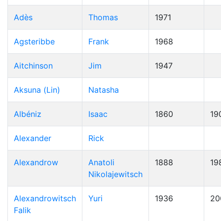
Adès
Thomas
1971
Agsteribbe
Frank
1968
Aitchinson
Jim
1947
Aksuna (Lin)
Natasha
Albéniz
Isaac
1860
19
Alexander
Rick
Alexandrow
Anatoli
1888
19
Nikolajewitsch
Alexandrowitsch
Yuri
1936
20
Falik