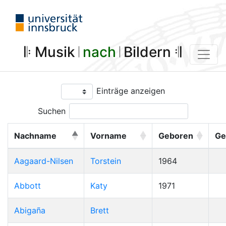
𝄆 Musik 𝄀
nach
𝄀 Bildern 𝄇
Einträge anzeigen
Suchen
Nachname
Vorname
Geboren
Ge
Aagaard-Nilsen
Torstein
1964
Abbott
Katy
1971
Abigaña
Brett