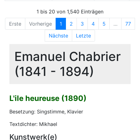
1 bis 20 von 1,540 Einträgen
Erste
Vorherige
1
2
3
4
5
…
77
Nächste
Letzte
Emanuel Chabrier
(1841 - 1894)
L'ile heureuse (1890)
Besetzung: Singstimme, Klavier
Textdichter: Mikhael
Kunstwerk(e)