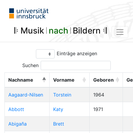
𝄆 Musik 𝄀
nach
𝄀 Bildern 𝄇
Einträge anzeigen
Suchen
Nachname
Vorname
Geboren
Ge
Aagaard-Nilsen
Torstein
1964
Abbott
Katy
1971
Abigaña
Brett