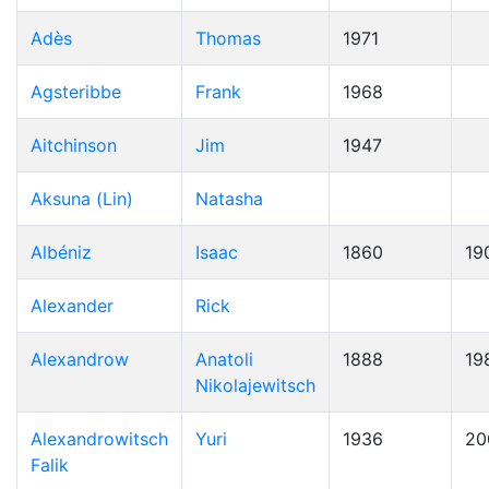
Adès
Thomas
1971
Agsteribbe
Frank
1968
Aitchinson
Jim
1947
Aksuna (Lin)
Natasha
Albéniz
Isaac
1860
19
Alexander
Rick
Alexandrow
Anatoli
1888
19
Nikolajewitsch
Alexandrowitsch
Yuri
1936
20
Falik