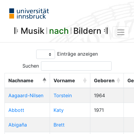
𝄆 Musik 𝄀
nach
𝄀 Bildern 𝄇
Einträge anzeigen
Suchen
Nachname
Vorname
Geboren
Ge
Aagaard-Nilsen
Torstein
1964
Abbott
Katy
1971
Abigaña
Brett