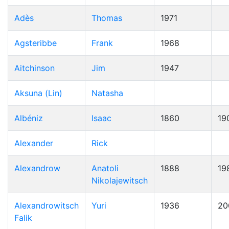
Adès
Thomas
1971
Agsteribbe
Frank
1968
Aitchinson
Jim
1947
Aksuna (Lin)
Natasha
Albéniz
Isaac
1860
19
Alexander
Rick
Alexandrow
Anatoli
1888
19
Nikolajewitsch
Alexandrowitsch
Yuri
1936
20
Falik