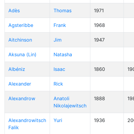
Adès
Thomas
1971
Agsteribbe
Frank
1968
Aitchinson
Jim
1947
Aksuna (Lin)
Natasha
Albéniz
Isaac
1860
19
Alexander
Rick
Alexandrow
Anatoli
1888
19
Nikolajewitsch
Alexandrowitsch
Yuri
1936
20
Falik