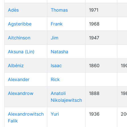
Adès
Thomas
1971
Agsteribbe
Frank
1968
Aitchinson
Jim
1947
Aksuna (Lin)
Natasha
Albéniz
Isaac
1860
19
Alexander
Rick
Alexandrow
Anatoli
1888
19
Nikolajewitsch
Alexandrowitsch
Yuri
1936
20
Falik