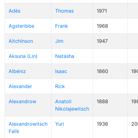
Adès
Thomas
1971
Agsteribbe
Frank
1968
Aitchinson
Jim
1947
Aksuna (Lin)
Natasha
Albéniz
Isaac
1860
19
Alexander
Rick
Alexandrow
Anatoli
1888
19
Nikolajewitsch
Alexandrowitsch
Yuri
1936
20
Falik