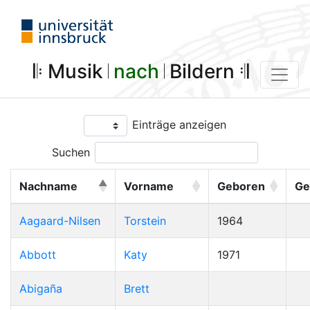
𝄆 Musik 𝄀
nach
𝄀 Bildern 𝄇
Einträge anzeigen
Suchen
Nachname
Vorname
Geboren
Ge
Aagaard-Nilsen
Torstein
1964
Abbott
Katy
1971
Abigaña
Brett