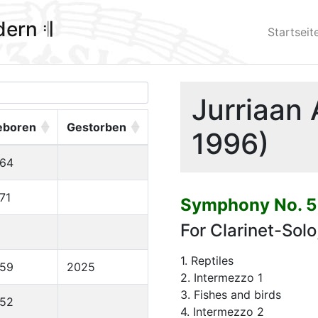
ldern 𝄇
Startseit
Jurriaan 
eboren
Gestorben
1996)
964
71
Symphony No. 5 
For Clarinet-Sol
1. Reptiles
959
2025
2. Intermezzo 1
3. Fishes and birds
952
4. Intermezzo 2