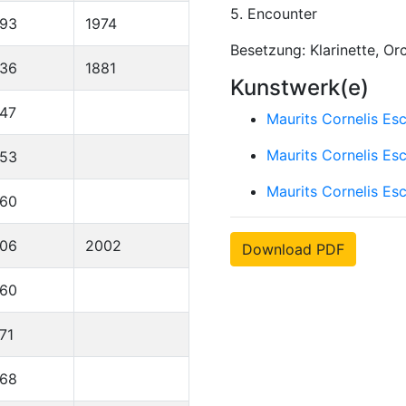
5. Encounter
893
1974
Besetzung: Klarinette, O
836
1881
Kunstwerk(e)
47
Maurits Cornelis Es
Maurits Cornelis Es
953
Maurits Cornelis Es
960
906
2002
Download PDF
960
71
968