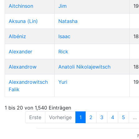
Aitchinson
Jim
19
Aksuna (Lin)
Natasha
Albéniz
Isaac
1
Alexander
Rick
Alexandrow
Anatoli Nikolajewitsch
1
Alexandrowitsch
Yuri
1
Falik
1 bis 20 von 1,540 Einträgen
Erste
Vorherige
1
2
3
4
5
…
T