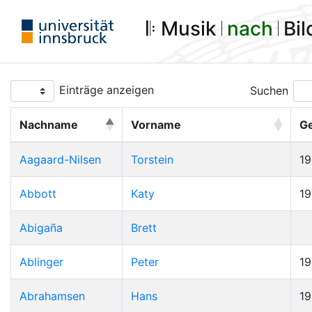
𝄆 Musik 𝄀
nach
𝄀 Bi
Einträge anzeigen
Suchen
Nachname
Vorname
G
Aagaard-Nilsen
Torstein
1
Abbott
Katy
19
Abigaña
Brett
Ablinger
Peter
1
Abrahamsen
Hans
1