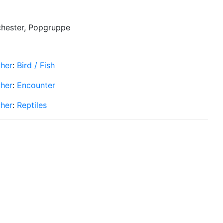
rchester, Popgruppe
cher
:
Bird / Fish
cher
:
Encounter
cher
:
Reptiles