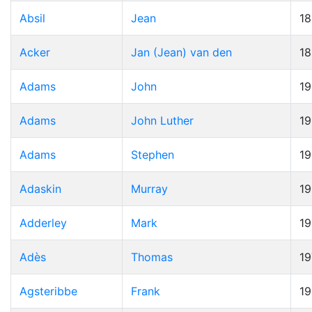
Absil
Jean
1
Acker
Jan (Jean) van den
1
Adams
John
19
Adams
John Luther
1
Adams
Stephen
1
Adaskin
Murray
1
Adderley
Mark
1
Adès
Thomas
19
Agsteribbe
Frank
1