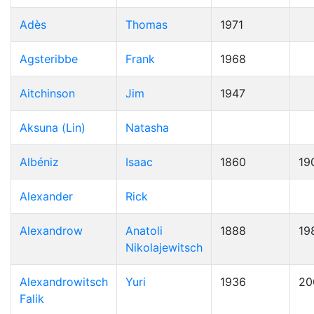
Adès
Thomas
1971
Agsteribbe
Frank
1968
Aitchinson
Jim
1947
Aksuna (Lin)
Natasha
Albéniz
Isaac
1860
19
Alexander
Rick
Alexandrow
Anatoli
1888
19
Nikolajewitsch
Alexandrowitsch
Yuri
1936
20
Falik