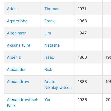
Adès
Thomas
1971
Agsteribbe
Frank
1968
Aitchinson
Jim
1947
Aksuna (Lin)
Natasha
Albéniz
Isaac
1860
19
Alexander
Rick
Alexandrow
Anatoli
1888
19
Nikolajewitsch
Alexandrowitsch
Yuri
1936
20
Falik