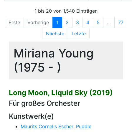
1 bis 20 von 1,540 Einträgen
Erste
Vorherige
1
2
3
4
5
…
77
Nächste
Letzte
Miriana Young
(1975 - )
Long Moon, Liquid Sky (2019)
Für großes Orchester
Kunstwerk(e)
Maurits Cornelis Escher
:
Puddle