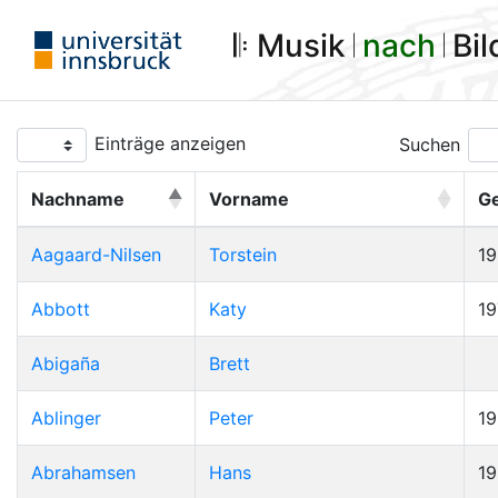
𝄆 Musik 𝄀
nach
𝄀 Bi
Einträge anzeigen
Suchen
Nachname
Vorname
G
Aagaard-Nilsen
Torstein
1
Abbott
Katy
19
Abigaña
Brett
Ablinger
Peter
1
Abrahamsen
Hans
1