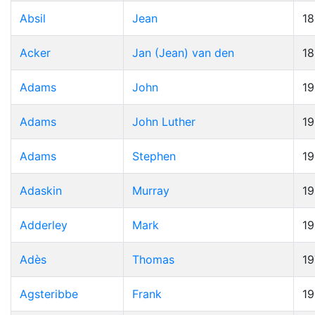
Absil
Jean
1
Acker
Jan (Jean) van den
1
Adams
John
19
Adams
John Luther
1
Adams
Stephen
1
Adaskin
Murray
1
Adderley
Mark
1
Adès
Thomas
19
Agsteribbe
Frank
1