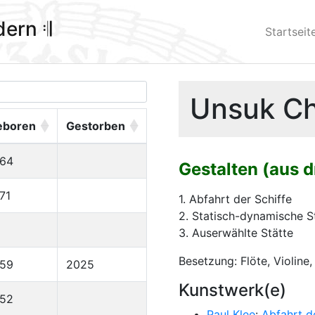
ldern 𝄇
Startseit
Unsuk Chi
eboren
Gestorben
964
Gestalten (aus d
71
1. Abfahrt der Schiffe
2. Statisch-dynamische S
3. Auserwählte Stätte
Besetzung: Flöte, Violine,
959
2025
Kunstwerk(e)
952
Paul Klee
:
Abfahrt d