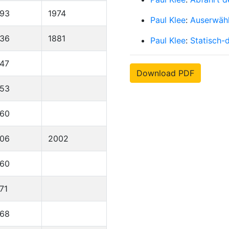
893
1974
Paul Klee
:
Auserwähl
836
1881
Paul Klee
:
Statisch-
47
Download PDF
953
960
906
2002
960
71
968