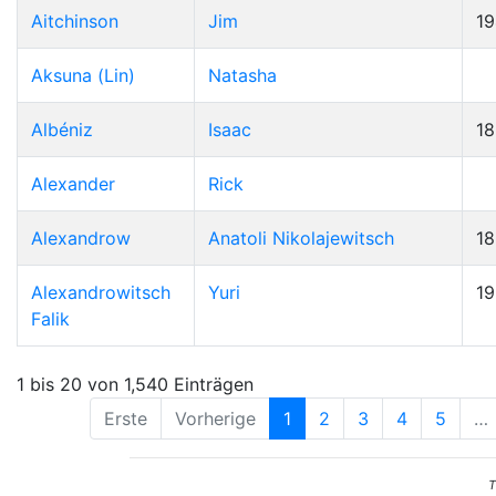
Aitchinson
Jim
19
Aksuna (Lin)
Natasha
Albéniz
Isaac
1
Alexander
Rick
Alexandrow
Anatoli Nikolajewitsch
1
Alexandrowitsch
Yuri
1
Falik
1 bis 20 von 1,540 Einträgen
Erste
Vorherige
1
2
3
4
5
…
T