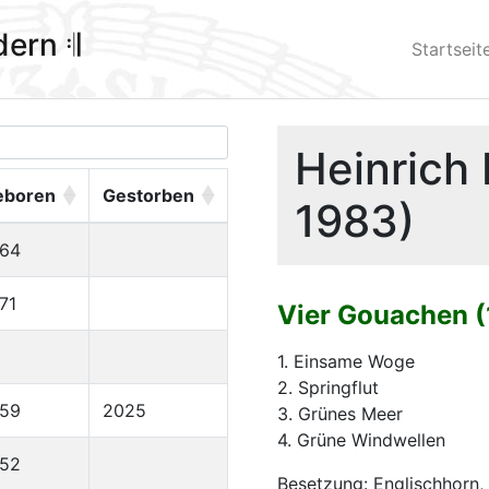
ldern 𝄇
Startseit
Heinrich 
eboren
Gestorben
1983)
964
71
Vier Gouachen 
1. Einsame Woge
2. Springflut
959
2025
3. Grünes Meer
4. Grüne Windwellen
952
Besetzung: Englischhorn,