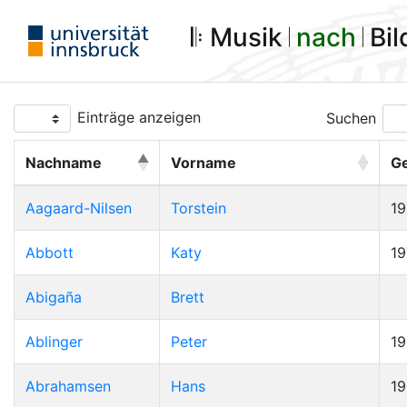
𝄆 Musik 𝄀
nach
𝄀 Bi
Einträge anzeigen
Suchen
Nachname
Vorname
G
Aagaard-Nilsen
Torstein
1
Abbott
Katy
19
Abigaña
Brett
Ablinger
Peter
1
Abrahamsen
Hans
1