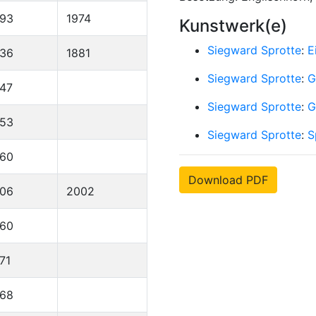
893
1974
Kunstwerk(e)
Siegward Sprotte
:
E
836
1881
Siegward Sprotte
:
G
47
Siegward Sprotte
:
G
953
Siegward Sprotte
:
S
960
Download PDF
906
2002
960
71
968