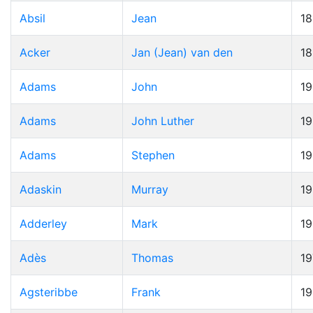
Absil
Jean
1
Acker
Jan (Jean) van den
1
Adams
John
19
Adams
John Luther
1
Adams
Stephen
1
Adaskin
Murray
1
Adderley
Mark
1
Adès
Thomas
19
Agsteribbe
Frank
1