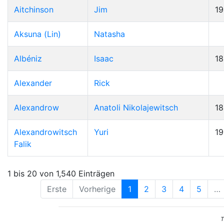
Aitchinson
Jim
19
Aksuna (Lin)
Natasha
Albéniz
Isaac
1
Alexander
Rick
Alexandrow
Anatoli Nikolajewitsch
1
Alexandrowitsch
Yuri
1
Falik
1 bis 20 von 1,540 Einträgen
Erste
Vorherige
1
2
3
4
5
…
T