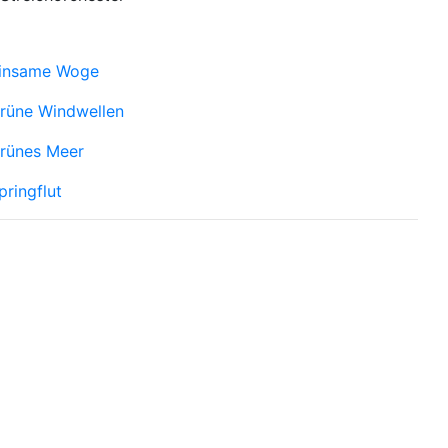
insame Woge
rüne Windwellen
rünes Meer
pringflut