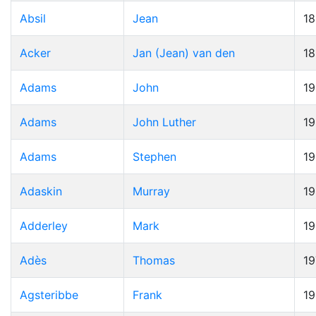
Absil
Jean
1
Acker
Jan (Jean) van den
1
Adams
John
19
Adams
John Luther
1
Adams
Stephen
1
Adaskin
Murray
1
Adderley
Mark
1
Adès
Thomas
19
Agsteribbe
Frank
1