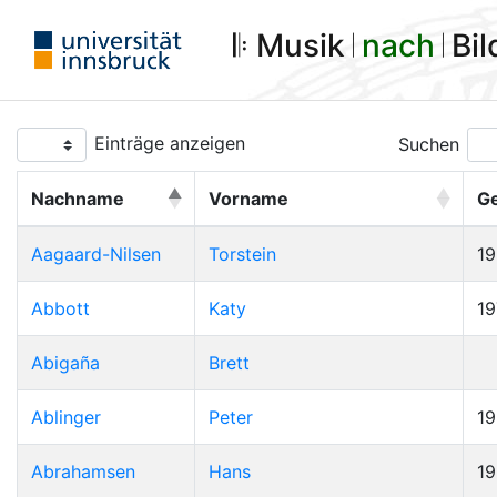
𝄆 Musik 𝄀
nach
𝄀 Bi
Einträge anzeigen
Suchen
Nachname
Vorname
G
Aagaard-Nilsen
Torstein
1
Abbott
Katy
19
Abigaña
Brett
Ablinger
Peter
1
Abrahamsen
Hans
1