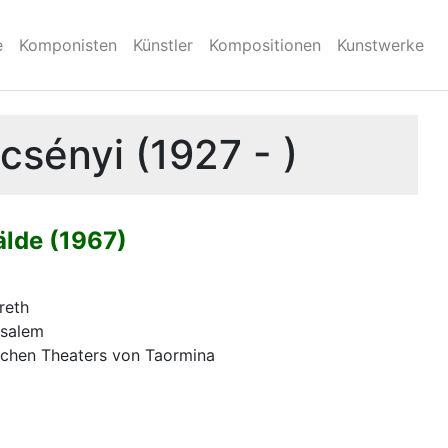
e
Komponisten
Künstler
Kompositionen
Kunstwerke
csényi (1927 - )
lde (1967)
reth
usalem
ischen Theaters von Taormina