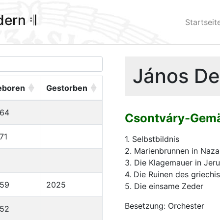
ldern 𝄇
Startseit
János De
eboren
Gestorben
964
Csontváry-Gemä
71
1. Selbstbildnis
2. Marienbrunnen in Naza
3. Die Klagemauer in Jer
4. Die Ruinen des griech
959
2025
5. Die einsame Zeder
Besetzung: Orchester
952