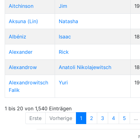
Aitchinson
Jim
19
Aksuna (Lin)
Natasha
Albéniz
Isaac
1
Alexander
Rick
Alexandrow
Anatoli Nikolajewitsch
1
Alexandrowitsch
Yuri
1
Falik
1 bis 20 von 1,540 Einträgen
Erste
Vorherige
1
2
3
4
5
…
T