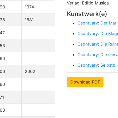
Verlag: Editio Musica
893
1974
Kunstwerk(e)
836
1881
Csontváry
:
Der Mari
47
Csontváry
:
Die Klag
Csontváry
:
Die Ruin
953
Csontváry
:
Die eins
960
Csontváry
:
Selbstbil
906
2002
Download PDF
960
71
968