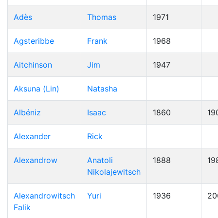
Adès
Thomas
1971
Agsteribbe
Frank
1968
Aitchinson
Jim
1947
Aksuna (Lin)
Natasha
Albéniz
Isaac
1860
19
Alexander
Rick
Alexandrow
Anatoli
1888
19
Nikolajewitsch
Alexandrowitsch
Yuri
1936
20
Falik