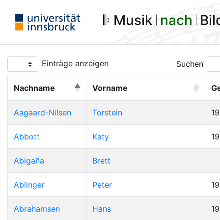
𝄆 Musik 𝄀
nach
𝄀 Bi
Einträge anzeigen
Suchen
Nachname
Vorname
G
Aagaard-Nilsen
Torstein
1
Abbott
Katy
19
Abigaña
Brett
Ablinger
Peter
1
Abrahamsen
Hans
1