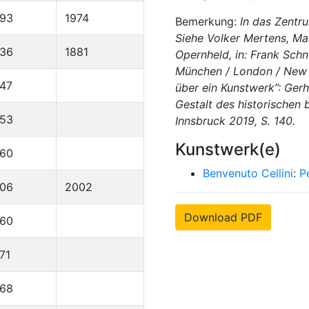
893
1974
Bemerkung:
In das Zentr
Siehe Volker Mertens, Mal
836
1881
Opernheld, in: Frank Schne
München / London / New Y
47
über ein Kunstwerk”: Gerh
Gestalt des historischen 
953
Innsbruck 2019, S. 140.
Kunstwerk(e)
960
Benvenuto Cellini
:
P
906
2002
Download PDF
960
71
968