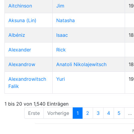
Aitchinson
Jim
19
Aksuna (Lin)
Natasha
Albéniz
Isaac
1
Alexander
Rick
Alexandrow
Anatoli Nikolajewitsch
1
Alexandrowitsch
Yuri
1
Falik
1 bis 20 von 1,540 Einträgen
Erste
Vorherige
1
2
3
4
5
…
T