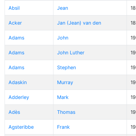
Absil
Jean
1
Acker
Jan (Jean) van den
1
Adams
John
19
Adams
John Luther
1
Adams
Stephen
1
Adaskin
Murray
1
Adderley
Mark
1
Adès
Thomas
19
Agsteribbe
Frank
1