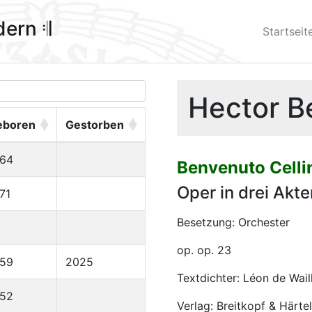
ldern 𝄇
Startseit
Hector Be
eboren
Gestorben
964
Benvenuto Celli
Oper in drei Akte
71
Besetzung: Orchester
op. op. 23
959
2025
Textdichter: Léon de Wail
952
Verlag: Breitkopf & Härtel