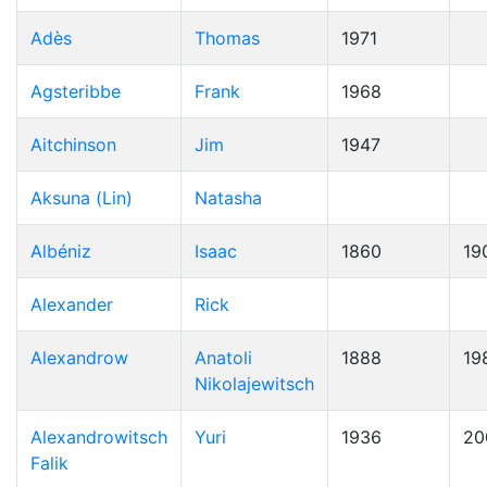
Adès
Thomas
1971
Agsteribbe
Frank
1968
Aitchinson
Jim
1947
Aksuna (Lin)
Natasha
Albéniz
Isaac
1860
19
Alexander
Rick
Alexandrow
Anatoli
1888
19
Nikolajewitsch
Alexandrowitsch
Yuri
1936
20
Falik