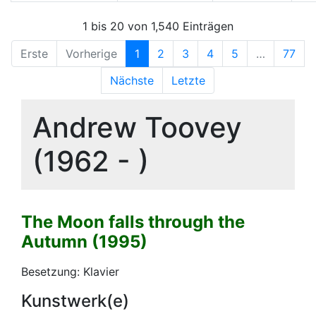
1 bis 20 von 1,540 Einträgen
Erste
Vorherige
1
2
3
4
5
…
77
Nächste
Letzte
Andrew Toovey
(1962 - )
The Moon falls through the
Autumn (1995)
Besetzung: Klavier
Kunstwerk(e)