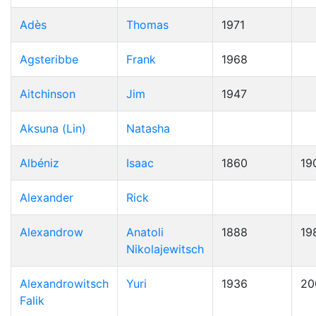
Adès
Thomas
1971
Agsteribbe
Frank
1968
Aitchinson
Jim
1947
Aksuna (Lin)
Natasha
Albéniz
Isaac
1860
19
Alexander
Rick
Alexandrow
Anatoli
1888
19
Nikolajewitsch
Alexandrowitsch
Yuri
1936
20
Falik