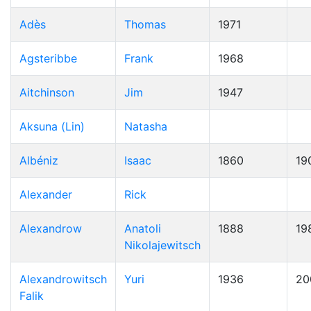
Adès
Thomas
1971
Agsteribbe
Frank
1968
Aitchinson
Jim
1947
Aksuna (Lin)
Natasha
Albéniz
Isaac
1860
19
Alexander
Rick
Alexandrow
Anatoli
1888
19
Nikolajewitsch
Alexandrowitsch
Yuri
1936
20
Falik