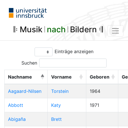
𝄆 Musik 𝄀
nach
𝄀 Bildern 𝄇
Einträge anzeigen
Suchen
Nachname
Vorname
Geboren
Ge
Aagaard-Nilsen
Torstein
1964
Abbott
Katy
1971
Abigaña
Brett