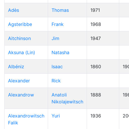
Adès
Thomas
1971
Agsteribbe
Frank
1968
Aitchinson
Jim
1947
Aksuna (Lin)
Natasha
Albéniz
Isaac
1860
19
Alexander
Rick
Alexandrow
Anatoli
1888
19
Nikolajewitsch
Alexandrowitsch
Yuri
1936
20
Falik