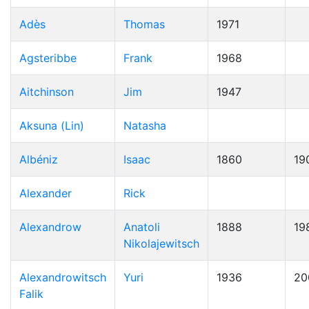
Adès
Thomas
1971
Agsteribbe
Frank
1968
Aitchinson
Jim
1947
Aksuna (Lin)
Natasha
Albéniz
Isaac
1860
19
Alexander
Rick
Alexandrow
Anatoli
1888
19
Nikolajewitsch
Alexandrowitsch
Yuri
1936
20
Falik