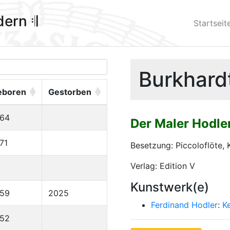
ldern 𝄇
Startseit
Burkhardt
eboren
Gestorben
964
Der Maler Hodle
71
Besetzung: Piccoloflöte, 
Verlag: Edition V
Kunstwerk(e)
959
2025
Ferdinand Hodler
:
K
952