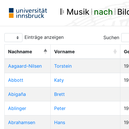
𝄆 Musik 𝄀
nach
𝄀 Bi
Einträge anzeigen
Suchen
Nachname
Vorname
G
Aagaard-Nilsen
Torstein
1
Abbott
Katy
19
Abigaña
Brett
Ablinger
Peter
1
Abrahamsen
Hans
1