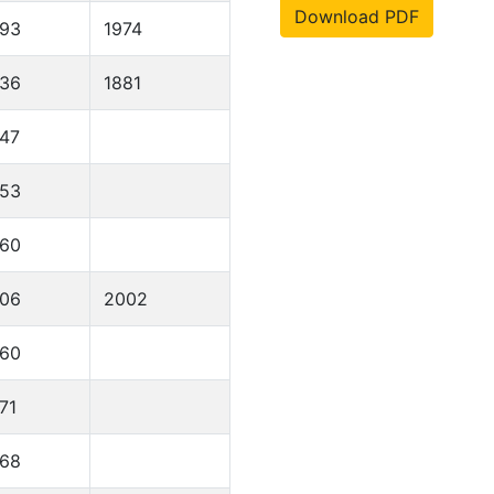
Download PDF
893
1974
836
1881
47
953
960
906
2002
960
71
968