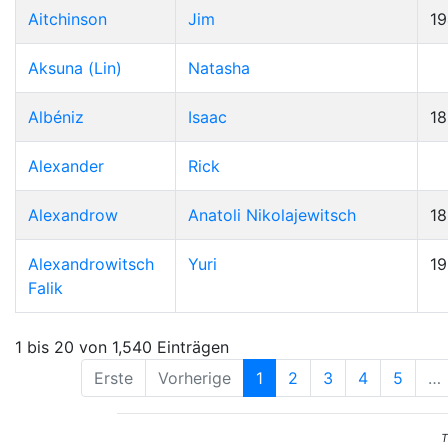
Aitchinson
Jim
19
Aksuna (Lin)
Natasha
Albéniz
Isaac
1
Alexander
Rick
Alexandrow
Anatoli Nikolajewitsch
1
Alexandrowitsch
Yuri
1
Falik
1 bis 20 von 1,540 Einträgen
Erste
Vorherige
1
2
3
4
5
…
T