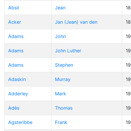
Absil
Jean
1
Acker
Jan (Jean) van den
1
Adams
John
19
Adams
John Luther
1
Adams
Stephen
1
Adaskin
Murray
1
Adderley
Mark
1
Adès
Thomas
19
Agsteribbe
Frank
1