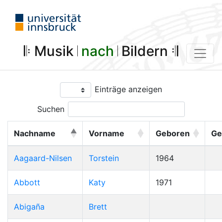
𝄆 Musik 𝄀
nach
𝄀 Bildern 𝄇
Einträge anzeigen
Suchen
Nachname
Vorname
Geboren
Ge
Aagaard-Nilsen
Torstein
1964
Abbott
Katy
1971
Abigaña
Brett