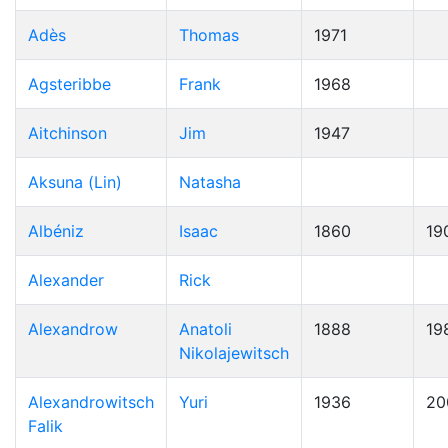
Adès
Thomas
1971
Agsteribbe
Frank
1968
Aitchinson
Jim
1947
Aksuna (Lin)
Natasha
Albéniz
Isaac
1860
19
Alexander
Rick
Alexandrow
Anatoli
1888
19
Nikolajewitsch
Alexandrowitsch
Yuri
1936
20
Falik