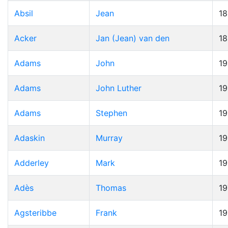
Absil
Jean
1
Acker
Jan (Jean) van den
1
Adams
John
19
Adams
John Luther
1
Adams
Stephen
1
Adaskin
Murray
1
Adderley
Mark
1
Adès
Thomas
19
Agsteribbe
Frank
1