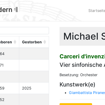
ldern 𝄇
Startseit
Michael 
eboren
Gestorben
964
Carceri d'inven
Vier sinfonische
71
Besetzung: Orchester
Kunstwerk(e)
959
2025
Giambattista Pirane
952