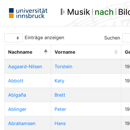
𝄆 Musik 𝄀
nach
𝄀 Bi
Einträge anzeigen
Suchen
Nachname
Vorname
G
Aagaard-Nilsen
Torstein
1
Abbott
Katy
19
Abigaña
Brett
Ablinger
Peter
1
Abrahamsen
Hans
1