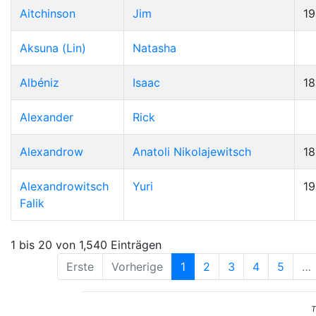
Aitchinson
Jim
19
Aksuna (Lin)
Natasha
Albéniz
Isaac
1
Alexander
Rick
Alexandrow
Anatoli Nikolajewitsch
1
Alexandrowitsch
Yuri
1
Falik
1 bis 20 von 1,540 Einträgen
Erste
Vorherige
1
2
3
4
5
…
T