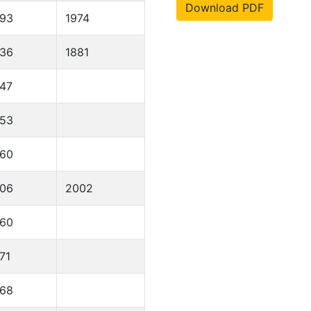
Download PDF
893
1974
836
1881
47
953
960
906
2002
960
71
968