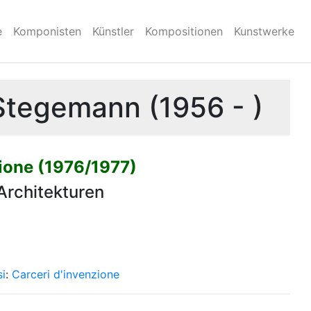
e
Komponisten
Künstler
Kompositionen
Kunstwerke
Stegemann (1956 - )
zione (1976/1977)
 Architekturen
si
:
Carceri d'invenzione