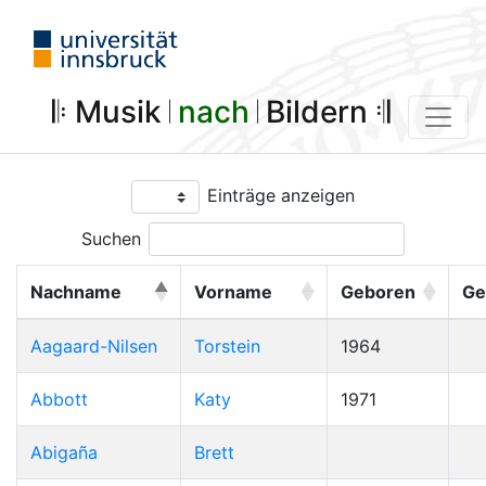
𝄆 Musik 𝄀
nach
𝄀 Bildern 𝄇
Einträge anzeigen
Suchen
Nachname
Vorname
Geboren
Ge
Aagaard-Nilsen
Torstein
1964
Abbott
Katy
1971
Abigaña
Brett