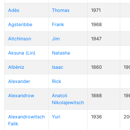
Adès
Thomas
1971
Agsteribbe
Frank
1968
Aitchinson
Jim
1947
Aksuna (Lin)
Natasha
Albéniz
Isaac
1860
19
Alexander
Rick
Alexandrow
Anatoli
1888
19
Nikolajewitsch
Alexandrowitsch
Yuri
1936
20
Falik