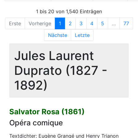
1 bis 20 von 1,540 Einträgen
Erste
Vorherige
1
2
3
4
5
…
77
Nächste
Letzte
Jules Laurent
Duprato (1827 -
1892)
Salvator Rosa (1861)
Opéra comique
Textdichter: Eugène Grangé und Henry Trianon