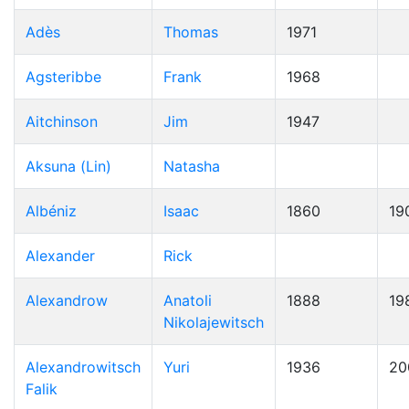
Adès
Thomas
1971
Agsteribbe
Frank
1968
Aitchinson
Jim
1947
Aksuna (Lin)
Natasha
Albéniz
Isaac
1860
19
Alexander
Rick
Alexandrow
Anatoli
1888
19
Nikolajewitsch
Alexandrowitsch
Yuri
1936
20
Falik