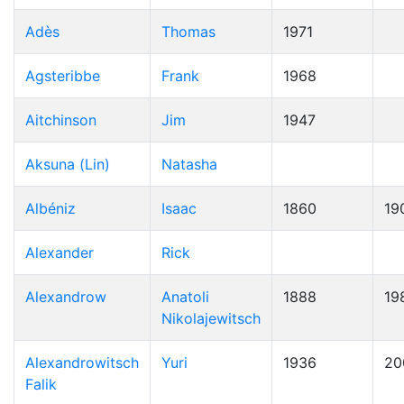
Adès
Thomas
1971
Agsteribbe
Frank
1968
Aitchinson
Jim
1947
Aksuna (Lin)
Natasha
Albéniz
Isaac
1860
19
Alexander
Rick
Alexandrow
Anatoli
1888
19
Nikolajewitsch
Alexandrowitsch
Yuri
1936
20
Falik