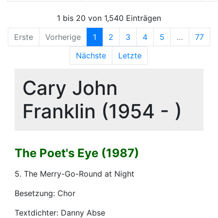
1 bis 20 von 1,540 Einträgen
Erste
Vorherige
1
2
3
4
5
…
77
Nächste
Letzte
Cary John
Franklin (1954 - )
The Poet's Eye (1987)
5. The Merry-Go-Round at Night
Besetzung: Chor
Textdichter: Danny Abse