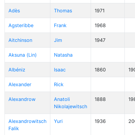
Adès
Thomas
1971
Agsteribbe
Frank
1968
Aitchinson
Jim
1947
Aksuna (Lin)
Natasha
Albéniz
Isaac
1860
19
Alexander
Rick
Alexandrow
Anatoli
1888
19
Nikolajewitsch
Alexandrowitsch
Yuri
1936
20
Falik