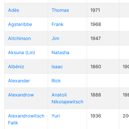
Adès
Thomas
1971
Agsteribbe
Frank
1968
Aitchinson
Jim
1947
Aksuna (Lin)
Natasha
Albéniz
Isaac
1860
19
Alexander
Rick
Alexandrow
Anatoli
1888
19
Nikolajewitsch
Alexandrowitsch
Yuri
1936
20
Falik