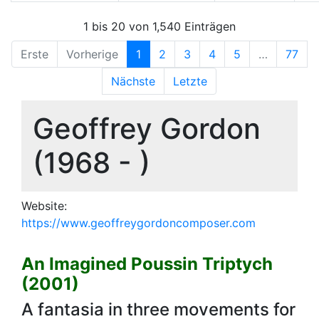
1 bis 20 von 1,540 Einträgen
Erste
Vorherige
1
2
3
4
5
…
77
Nächste
Letzte
Geoffrey Gordon
(1968 - )
Website:
https://www.geoffreygordoncomposer.com
An Imagined Poussin Triptych
(2001)
A fantasia in three movements for