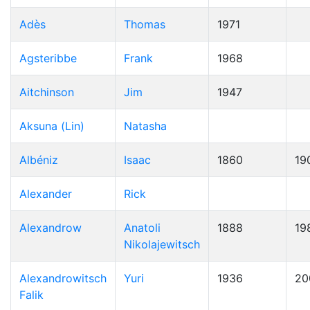
Adès
Thomas
1971
Agsteribbe
Frank
1968
Aitchinson
Jim
1947
Aksuna (Lin)
Natasha
Albéniz
Isaac
1860
19
Alexander
Rick
Alexandrow
Anatoli
1888
19
Nikolajewitsch
Alexandrowitsch
Yuri
1936
20
Falik