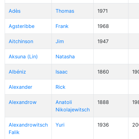
Adès
Thomas
1971
Agsteribbe
Frank
1968
Aitchinson
Jim
1947
Aksuna (Lin)
Natasha
Albéniz
Isaac
1860
19
Alexander
Rick
Alexandrow
Anatoli
1888
19
Nikolajewitsch
Alexandrowitsch
Yuri
1936
20
Falik