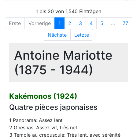
1 bis 20 von 1,540 Einträgen
Erste
Vorherige
1
2
3
4
5
…
77
Nächste
Letzte
Antoine Mariotte
(1875 - 1944)
Kakémonos (1924)
Quatre pièces japonaises
1 Panorama: Assez lent
2 Gheshas: Assez vif, très net
3 Temple au crepuscule: Très lent, avec sérénité