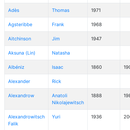
Adès
Thomas
1971
Agsteribbe
Frank
1968
Aitchinson
Jim
1947
Aksuna (Lin)
Natasha
Albéniz
Isaac
1860
19
Alexander
Rick
Alexandrow
Anatoli
1888
19
Nikolajewitsch
Alexandrowitsch
Yuri
1936
20
Falik