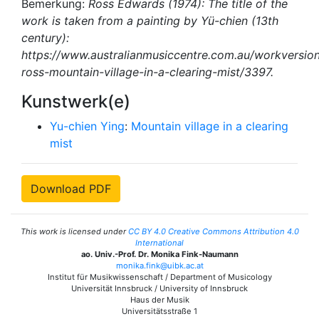
Bemerkung:
Ross Edwards (1974): The title of the
work is taken from a painting by Yü-chien (13th
century):
https://www.australianmusiccentre.com.au/workversio
ross-mountain-village-in-a-clearing-mist/3397.
Kunstwerk(e)
Yu-chien Ying
:
Mountain village in a clearing
mist
Download PDF
This work is licensed under
CC BY 4.0 Creative Commons Attribution 4.0
International
ao. Univ.-Prof. Dr. Monika Fink-Naumann
monika.fink@uibk.ac.at
Institut für Musikwissenschaft / Department of Musicology
Universität Innsbruck / University of Innsbruck
Haus der Musik
Universitätsstraße 1