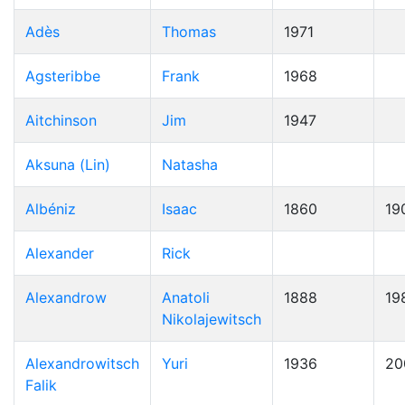
Adès
Thomas
1971
Agsteribbe
Frank
1968
Aitchinson
Jim
1947
Aksuna (Lin)
Natasha
Albéniz
Isaac
1860
19
Alexander
Rick
Alexandrow
Anatoli
1888
19
Nikolajewitsch
Alexandrowitsch
Yuri
1936
20
Falik