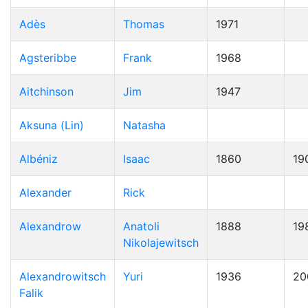
Adès
Thomas
1971
Agsteribbe
Frank
1968
Aitchinson
Jim
1947
Aksuna (Lin)
Natasha
Albéniz
Isaac
1860
19
Alexander
Rick
Alexandrow
Anatoli
1888
19
Nikolajewitsch
Alexandrowitsch
Yuri
1936
20
Falik