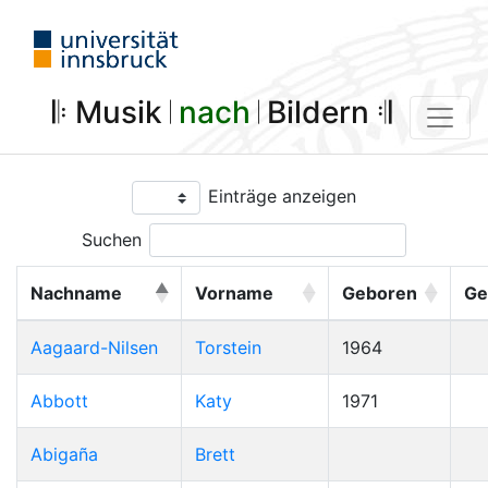
𝄆 Musik 𝄀
nach
𝄀 Bildern 𝄇
Einträge anzeigen
Suchen
Nachname
Vorname
Geboren
Ge
Aagaard-Nilsen
Torstein
1964
Abbott
Katy
1971
Abigaña
Brett