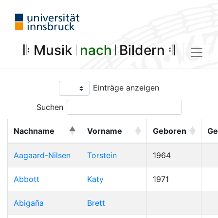
𝄆 Musik 𝄀
nach
𝄀 Bildern 𝄇
Einträge anzeigen
Suchen
Nachname
Vorname
Geboren
Ge
Aagaard-Nilsen
Torstein
1964
Abbott
Katy
1971
Abigaña
Brett