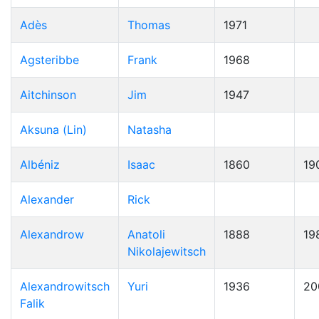
Adès
Thomas
1971
Agsteribbe
Frank
1968
Aitchinson
Jim
1947
Aksuna (Lin)
Natasha
Albéniz
Isaac
1860
19
Alexander
Rick
Alexandrow
Anatoli
1888
19
Nikolajewitsch
Alexandrowitsch
Yuri
1936
20
Falik