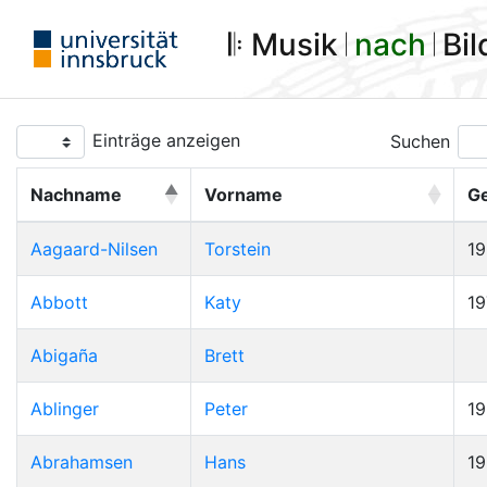
𝄆 Musik 𝄀
nach
𝄀 Bi
Einträge anzeigen
Suchen
Nachname
Vorname
G
Aagaard-Nilsen
Torstein
1
Abbott
Katy
19
Abigaña
Brett
Ablinger
Peter
1
Abrahamsen
Hans
1