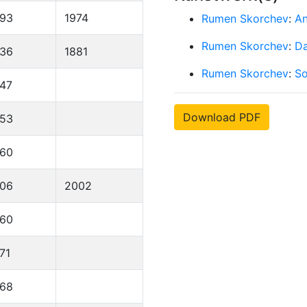
893
1974
Rumen Skorchev
:
An
Rumen Skorchev
:
D
836
1881
Rumen Skorchev
:
So
47
Download PDF
953
960
906
2002
960
71
968