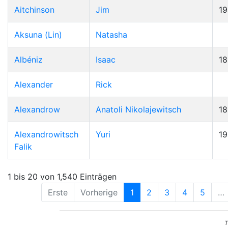
Aitchinson
Jim
19
Aksuna (Lin)
Natasha
Albéniz
Isaac
1
Alexander
Rick
Alexandrow
Anatoli Nikolajewitsch
1
Alexandrowitsch
Yuri
1
Falik
1 bis 20 von 1,540 Einträgen
Erste
Vorherige
1
2
3
4
5
…
T