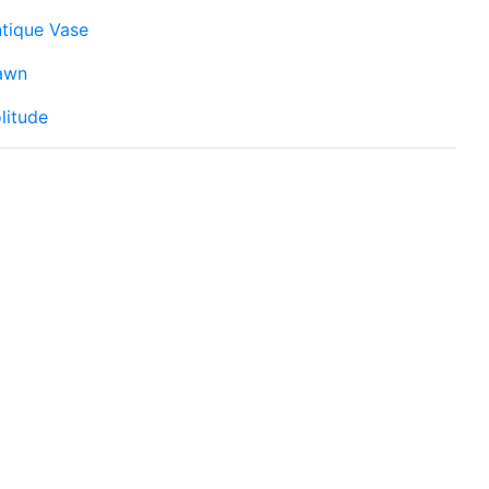
tique Vase
awn
litude