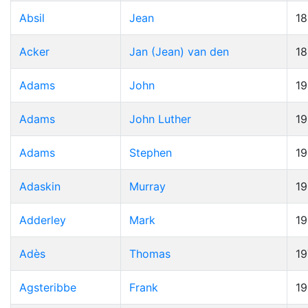
Absil
Jean
1
Acker
Jan (Jean) van den
1
Adams
John
19
Adams
John Luther
1
Adams
Stephen
1
Adaskin
Murray
1
Adderley
Mark
1
Adès
Thomas
19
Agsteribbe
Frank
1