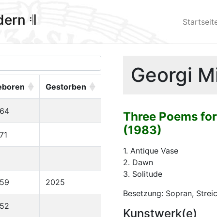
ldern 𝄇
Startseit
Georgi M
eboren
Gestorben
964
Three Poems for
(1983)
71
1. Antique Vase
2. Dawn
3. Solitude
959
2025
Besetzung: Sopran, Streic
952
Kunstwerk(e)