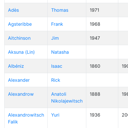
Adès
Thomas
1971
Agsteribbe
Frank
1968
Aitchinson
Jim
1947
Aksuna (Lin)
Natasha
Albéniz
Isaac
1860
19
Alexander
Rick
Alexandrow
Anatoli
1888
19
Nikolajewitsch
Alexandrowitsch
Yuri
1936
20
Falik