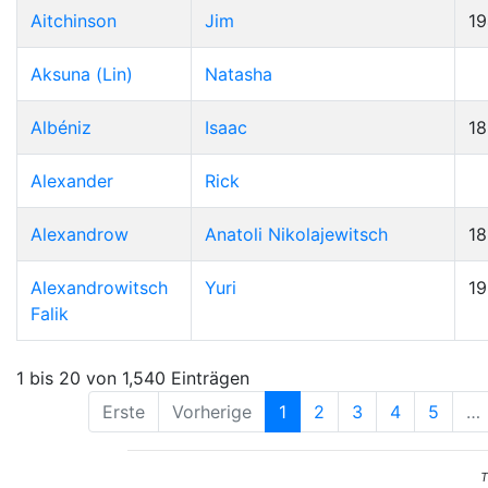
Aitchinson
Jim
19
Aksuna (Lin)
Natasha
Albéniz
Isaac
1
Alexander
Rick
Alexandrow
Anatoli Nikolajewitsch
1
Alexandrowitsch
Yuri
1
Falik
1 bis 20 von 1,540 Einträgen
Erste
Vorherige
1
2
3
4
5
…
T