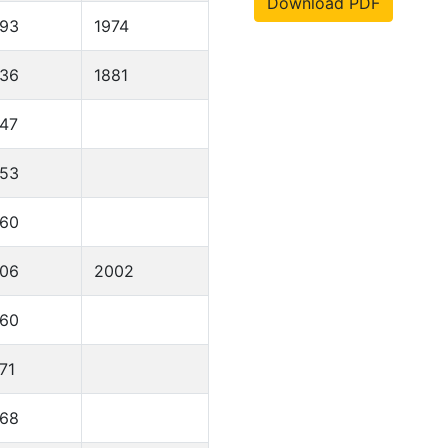
Download PDF
893
1974
836
1881
47
953
960
906
2002
960
71
968