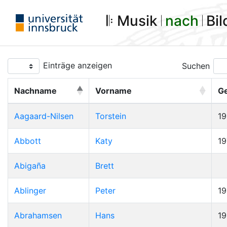
𝄆 Musik 𝄀
nach
𝄀 Bi
Einträge anzeigen
Suchen
Nachname
Vorname
G
Aagaard-Nilsen
Torstein
1
Abbott
Katy
19
Abigaña
Brett
Ablinger
Peter
1
Abrahamsen
Hans
1