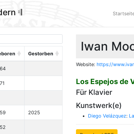
ldern 𝄇
Startseit
Iwan Moo
eboren
Gestorben
Website:
https://www.iva
964
Los Espejos de 
71
Für Klavier
Kunstwerk(e)
959
2025
Diego Velázquez
:
La
952