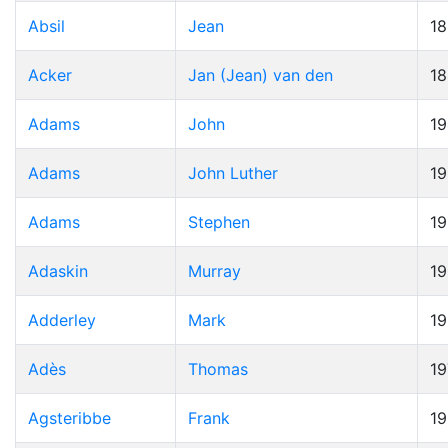
Absil
Jean
1
Acker
Jan (Jean) van den
1
Adams
John
19
Adams
John Luther
1
Adams
Stephen
1
Adaskin
Murray
1
Adderley
Mark
1
Adès
Thomas
19
Agsteribbe
Frank
1