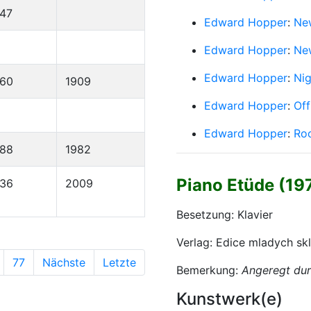
47
Edward Hopper
:
Ne
Edward Hopper
:
Ne
Edward Hopper
:
Ni
860
1909
Edward Hopper
:
Off
Edward Hopper
:
Ro
888
1982
Piano Etüde (19
936
2009
Besetzung: Klavier
Verlag: Edice mladych sk
77
Nächste
Letzte
Bemerkung:
Angeregt du
Kunstwerk(e)