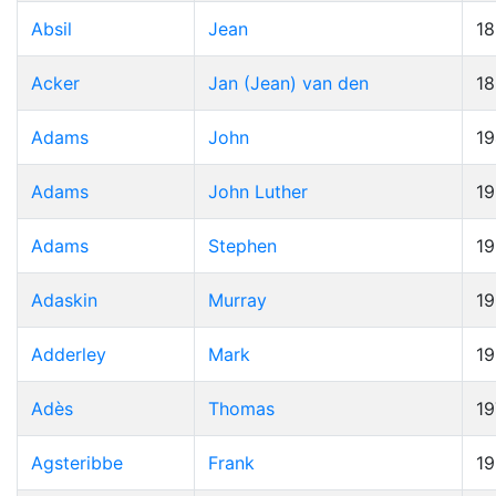
Absil
Jean
1
Acker
Jan (Jean) van den
1
Adams
John
19
Adams
John Luther
1
Adams
Stephen
1
Adaskin
Murray
1
Adderley
Mark
1
Adès
Thomas
19
Agsteribbe
Frank
1