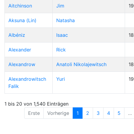
Aitchinson
Jim
19
Aksuna (Lin)
Natasha
Albéniz
Isaac
1
Alexander
Rick
Alexandrow
Anatoli Nikolajewitsch
1
Alexandrowitsch
Yuri
1
Falik
1 bis 20 von 1,540 Einträgen
Erste
Vorherige
1
2
3
4
5
…