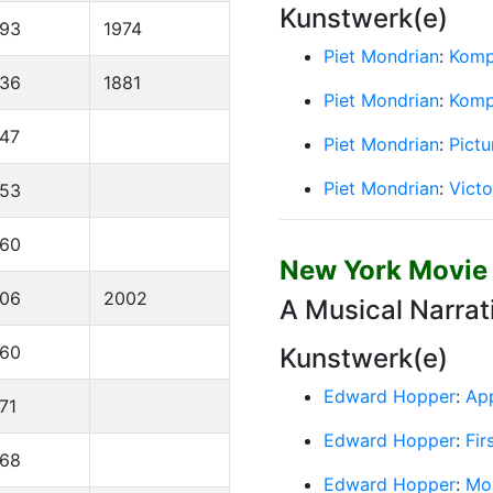
Kunstwerk(e)
893
1974
Piet Mondrian
:
Kompo
836
1881
Piet Mondrian
:
Kompo
47
Piet Mondrian
:
Pictur
Piet Mondrian
:
Vict
953
960
New York Movie
906
2002
A Musical Narra
960
Kunstwerk(e)
Edward Hopper
:
App
71
Edward Hopper
:
Fir
968
Edward Hopper
:
Mo