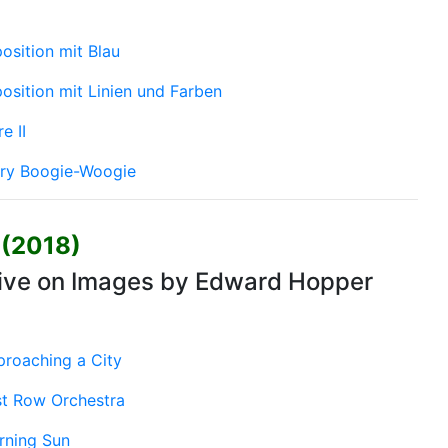
sition mit Blau
sition mit Linien und Farben
e II
ory Boogie-Woogie
 (2018)
tive on Images by Edward Hopper
roaching a City
st Row Orchestra
rning Sun