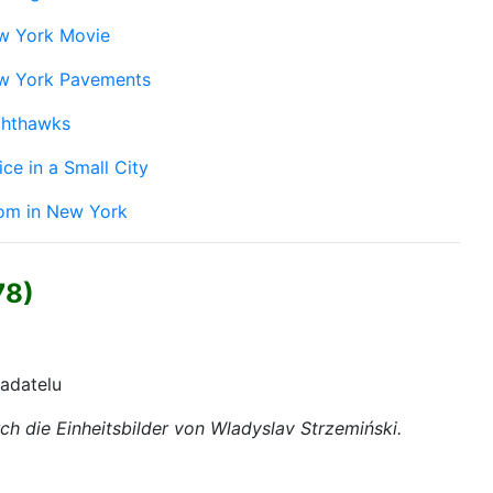
w York Movie
w York Pavements
ghthawks
ice in a Small City
om in New York
78)
ladatelu
rch die
Einheitsbilder
von Wladyslav Strzemiński.