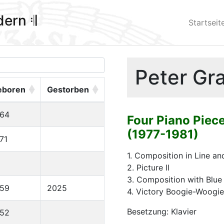
ldern 𝄇
Startseit
Peter Gr
eboren
Gestorben
964
Four Piano Piece
(1977-1981)
71
1. Composition in Line an
2. Picture II
3. Composition with Blue
959
2025
4. Victory Boogie-Woogie
Besetzung: Klavier
952