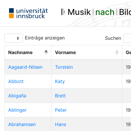
𝄆 Musik 𝄀
nach
𝄀 Bi
Einträge anzeigen
Suchen
Nachname
Vorname
G
Aagaard-Nilsen
Torstein
1
Abbott
Katy
19
Abigaña
Brett
Ablinger
Peter
1
Abrahamsen
Hans
1