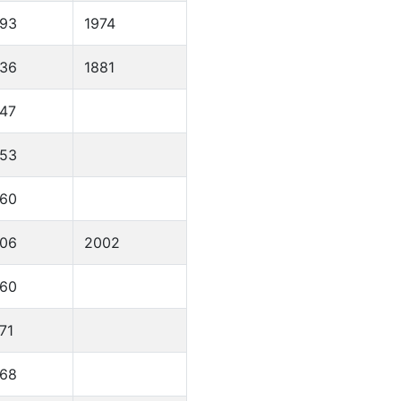
893
1974
836
1881
47
953
960
906
2002
960
71
968