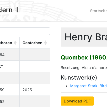
ldern 𝄇
Startseit
Henry Br
eboren
Gestorben
964
Quombex (1960
71
Besetzung: Viola d'amore
Kunstwerk(e)
Margaret Stark
:
Bir
959
2025
Download PDF
952