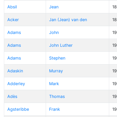
Absil
Jean
1
Acker
Jan (Jean) van den
1
Adams
John
19
Adams
John Luther
1
Adams
Stephen
1
Adaskin
Murray
1
Adderley
Mark
1
Adès
Thomas
19
Agsteribbe
Frank
1