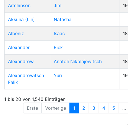
Aitchinson
Jim
19
Aksuna (Lin)
Natasha
Albéniz
Isaac
1
Alexander
Rick
Alexandrow
Anatoli Nikolajewitsch
1
Alexandrowitsch
Yuri
1
Falik
1 bis 20 von 1,540 Einträgen
Erste
Vorherige
1
2
3
4
5
…
T