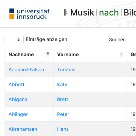
𝄆 Musik 𝄀
nach
𝄀 Bi
Einträge anzeigen
Suchen
Nachname
Vorname
G
Aagaard-Nilsen
Torstein
1
Abbott
Katy
19
Abigaña
Brett
Ablinger
Peter
1
Abrahamsen
Hans
1