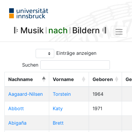
𝄆 Musik 𝄀
nach
𝄀 Bildern 𝄇
Einträge anzeigen
Suchen
Nachname
Vorname
Geboren
Ge
Aagaard-Nilsen
Torstein
1964
Abbott
Katy
1971
Abigaña
Brett