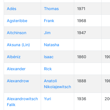
Adès
Thomas
1971
Agsteribbe
Frank
1968
Aitchinson
Jim
1947
Aksuna (Lin)
Natasha
Albéniz
Isaac
1860
19
Alexander
Rick
Alexandrow
Anatoli
1888
19
Nikolajewitsch
Alexandrowitsch
Yuri
1936
20
Falik