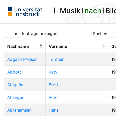
𝄆 Musik 𝄀
nach
𝄀 Bi
Einträge anzeigen
Suchen
Nachname
Vorname
G
Aagaard-Nilsen
Torstein
1
Abbott
Katy
19
Abigaña
Brett
Ablinger
Peter
1
Abrahamsen
Hans
1