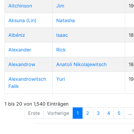
Aitchinson
Jim
19
Aksuna (Lin)
Natasha
Albéniz
Isaac
1
Alexander
Rick
Alexandrow
Anatoli Nikolajewitsch
1
Alexandrowitsch
Yuri
1
Falik
1 bis 20 von 1,540 Einträgen
Erste
Vorherige
1
2
3
4
5
…
T