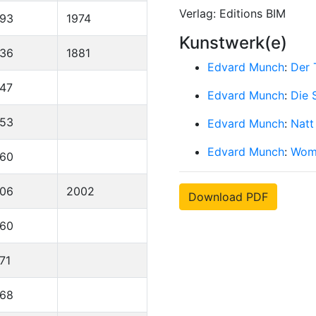
Verlag: Editions BIM
893
1974
Kunstwerk(e)
836
1881
Edvard Munch
:
Der 
47
Edvard Munch
:
Die 
953
Edvard Munch
:
Natt
Edvard Munch
:
Wom
960
906
2002
Download PDF
960
71
968