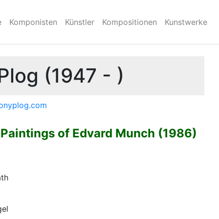
e
Komponisten
Künstler
Kompositionen
Kunstwerke
log (1947 - )
honyplog.com
Paintings of Edvard Munch (1986)
th
gel