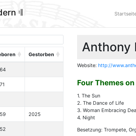
ldern 𝄇
Startseit
Anthony P
eboren
Gestorben
Website:
http://www.ant
964
Four Themes on 
71
1. The Sun
2. The Dance of Life
3. Woman Embracing Dea
959
2025
4. Night
952
Besetzung: Trompete, Or