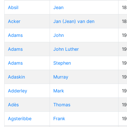
Absil
Jean
1
Acker
Jan (Jean) van den
1
Adams
John
19
Adams
John Luther
1
Adams
Stephen
1
Adaskin
Murray
1
Adderley
Mark
1
Adès
Thomas
19
Agsteribbe
Frank
1