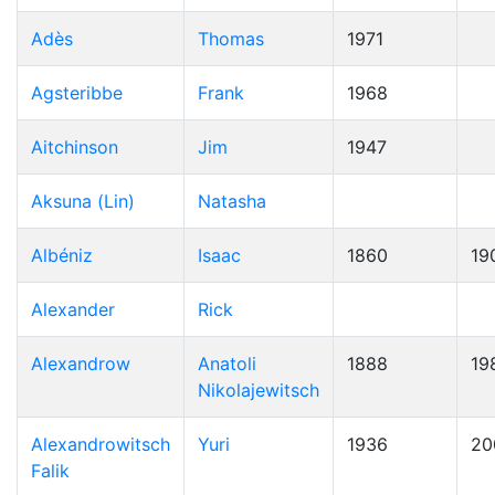
Adès
Thomas
1971
Agsteribbe
Frank
1968
Aitchinson
Jim
1947
Aksuna (Lin)
Natasha
Albéniz
Isaac
1860
19
Alexander
Rick
Alexandrow
Anatoli
1888
19
Nikolajewitsch
Alexandrowitsch
Yuri
1936
20
Falik