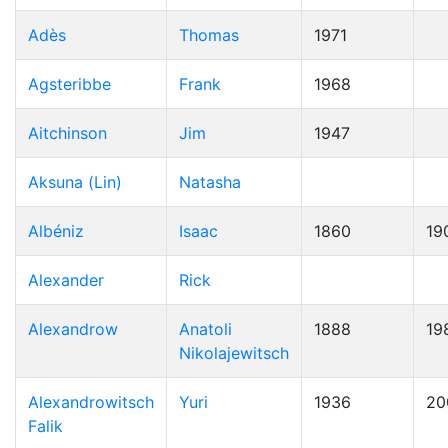
Adès
Thomas
1971
Agsteribbe
Frank
1968
Aitchinson
Jim
1947
Aksuna (Lin)
Natasha
Albéniz
Isaac
1860
19
Alexander
Rick
Alexandrow
Anatoli
1888
19
Nikolajewitsch
Alexandrowitsch
Yuri
1936
20
Falik