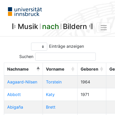
𝄆 Musik 𝄀
nach
𝄀 Bildern 𝄇
Einträge anzeigen
Suchen
Nachname
Vorname
Geboren
Ge
Aagaard-Nilsen
Torstein
1964
Abbott
Katy
1971
Abigaña
Brett