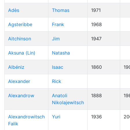
Adès
Thomas
1971
Agsteribbe
Frank
1968
Aitchinson
Jim
1947
Aksuna (Lin)
Natasha
Albéniz
Isaac
1860
19
Alexander
Rick
Alexandrow
Anatoli
1888
19
Nikolajewitsch
Alexandrowitsch
Yuri
1936
20
Falik